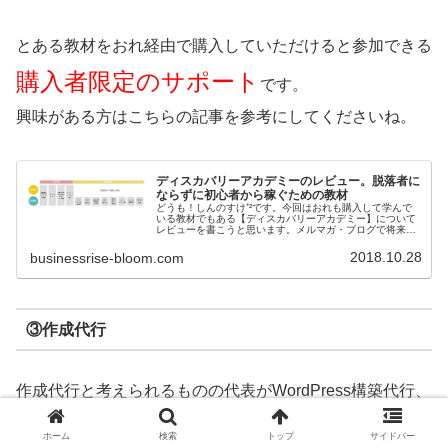
とある教材をおれ経由で購入していただけると参加できる
購入者限定のサポート
です。
興味がある方はこちらの記事を参考にしてくださいね。
ディスカバリーアカデミーのレビュー。脱落者に
ならずに初心者から稼ぐための教材
どうも！しんのすけ⁺²です。今回はおれも購入して学んで
いる教材でもある【ディスカバリーアカデミー】について
レビューを書こうと思います。メルマガ・ブログで将来的
に【自動化で月収２０万円を達成したい！！】という人は
必見です。もちろんこの他にも自...
2018.10.28
businessrise-bloom.com
③作成代行
作成代行と考えられるものの代表がWordPress構築代行、
もしくはブログ記事構築代行。
ホーム
検索
トップ
サイドバー
いわゆるライター、記事を代わりに書いてあげることや初