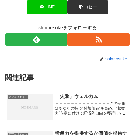
LINE
コピー
shinnosukeをフォローする
shinnosuke
関連記事
「失敗」ウェルカム
アフィリエイト
＝＝＝＝＝＝＝＝＝＝＝＝＝＝この記事
はあなたの持つ”付加価値”を高め、”収益
力”を身に付けて経済的自由を獲得しても
らうためのものです＝＝＝＝＝＝＝＝＝
＝＝＝＝＝あなたとって「失敗」って何
ですか？僕の「失敗」の定義は「諦める
事」です。なんかの...
労働力を提供するか価値を提供す
アフィリエイト