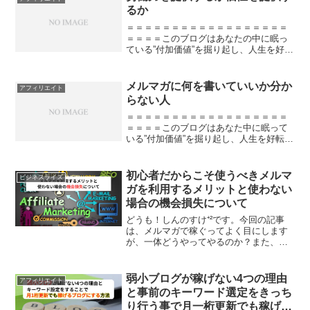
るか
＝＝＝＝＝＝＝＝＝＝＝＝＝＝＝＝＝＝
＝＝＝＝このブログはあなたの中に眠っ
ている”付加価値”を掘り起し、人生を好転
させることを目的としています。主に読
んで欲しいのは自分の人生を好きにデザ
インしたい３０代男性サラリーマンで
メルマガに何を書いていいか分か
アフィリエイト
す。＝＝＝＝＝＝＝＝＝...
らない人
＝＝＝＝＝＝＝＝＝＝＝＝＝＝＝＝＝＝
＝＝＝＝このブログはあなた中に眠って
いる”付加価値”を掘り起し、人生を好転さ
せることを目的としています。主に読ん
で欲しいのは自分の人生を好きにデザイ
ンしたい３０代男性サラリーマンです。
初心者だからこそ使うべきメルマ
ビジネスライズ
＝＝＝＝＝＝＝＝＝＝...
ガを利用するメリットと使わない
場合の機会損失について
どうも！しんのすけ⁺²です。今回の記事
は、メルマガで稼ぐってよく目にします
が、一体どうやってやるのか？また、メ
ルマガを利用することでどんなメリット
があるのか？を解説していきたいと思い
ます。初心者だからって道具を使わずに
弱小ブログが稼げない4つの理由
アフィリエイト
仕事ってできませんよね...
と事前のキーワード選定をきっち
り行う事で月一桁更新でも稼げる