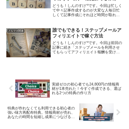
方法
どうも！しんのすけ⁺²です。今回は忙しく
て中々記事作成するのが大変な人毎日忙
しくて記事作成にそれほど時間が取れな
い人ブログの評価がまだ弱い人アクセス
がまだ集まってない人にお届けします。
弱小ブログだとドメインパワーで負ける
誰でもできる！ステップメールア
メルマガ関連
（上位表示が取れない...
フィリエイトで稼ぐ方法
どうも！しんのすけ⁺²です。今回は前回の
記事に続き「ステップメールを利用させ
てもらってアフィリエイト報酬を受け取
る方法」を実際に行う方法について解説
していきます。ちなみに、ステップメー
ルって何？って思った方はこちらの記事
を読んでみてください...
実績ゼロの初心者でも24,800円の情報商
材が1本売れた！今すぐ作成できる、選ば
れる2つの特典の作り方
特典が作れなくても利用できる初心者の
強い味方再配布特典。情報商材が売れ、
あなたの時間を短縮し成果につなげる方
法