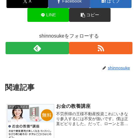
X
Facebook
はてブ
LINE
コピー
shinnosukeをフォローする
shinnosuke
関連記事
お金の教養講座
アフィリエイト
不労所得の王様不動産投資これにいきな
り参入するには不安が強いです。僕は正
直ビビりました。だって、ローンと言う
名の「借金」ですからね。金利は安くな
ったとはいえ０．１％変わっても元が大