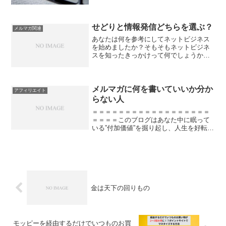
すよね。対して僕がオススメしている方
法では３０分～１時間ほど...
せどりと情報発信どちらを選ぶ？
メルマガ関連
あなたは何を参考にしてネットビジネス
を始めましたか？そもそもネットビジネ
スを知ったきっかけって何でしょうか？
誰かのブログで…って人多いんじゃない
でしょうか？僕もご多分に漏れずそのク
チなんですが情報の入口で選ぶ進路（方
法）がガラリと変わるのも...
メルマガに何を書いていいか分か
アフィリエイト
らない人
＝＝＝＝＝＝＝＝＝＝＝＝＝＝＝＝＝＝
＝＝＝＝このブログはあなた中に眠って
いる”付加価値”を掘り起し、人生を好転さ
せることを目的としています。主に読ん
で欲しいのは自分の人生を好きにデザイ
ンしたい３０代男性サラリーマンです。
＝＝＝＝＝＝＝＝＝＝...
金は天下の回りもの
モッピーを経由するだけでいつものお買