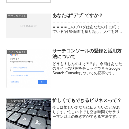
きな金額だけに数千円違うなんてことも
ザラでも、毎月定期的な収...
あなたは”デブ”ですか？
アフィリエイト
＝＝＝＝＝＝＝＝＝＝＝＝＝＝＝＝＝＝
＝＝＝＝このブログはあなたの中に眠っ
ている”付加価値”を掘り起し、人生を好転
させることを目的としています。主に読
んで欲しいのは自分の人生を好きにデザ
インしたい３０代男性サラリーマンで
す。＝＝＝＝＝＝＝＝＝...
サーチコンソールの登録と活用方
アフィリエイト
法について
どうも！しんのすけ⁺²です。今回はあなた
のサイトの状態をチェックできるGoogle
Search Consoleについての記事です。
Google Search Consoleはサーチコンソー
ル(Search Console、旧：ウェブマスタ...
忙しくてもできるビジネスって？
メルマガ関連
今日は忙しいあなたに伝えたいことがあ
ります。忙しい中でも空き時間でサラリ
ーマン以上の稼ぎ方ができる方法です。
普段僕たちは８時間勤務（休み時間を加
えると９時間の拘束時間です）になりま