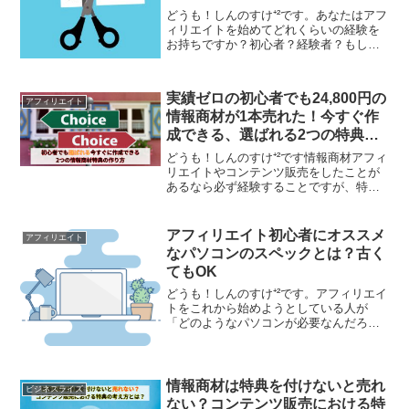
どうも！しんのすけ⁺²です。あなたはアフ
ィリエイトを始めてどれくらいの経験を
お持ちですか？初心者？経験者？もしく
はおれと同じように一度挫折したことの
ある人ですか？そんなアフィリエイト挫
折組がディスカバリーアカデミーを実践
実績ゼロの初心者でも24,800円の
していく中でどのよう...
アフィリエイト
情報商材が1本売れた！今すぐ作
成できる、選ばれる2つの特典の
作り方
どうも！しんのすけ⁺²です情報商材アフィ
リエイトやコンテンツ販売をしたことが
あるなら必ず経験することですが、特典
があるのとないのとではユーザーの購買
意欲に大きな差が出てきます。同じ商材
を扱う事がアフィリエイトでは多いので
アフィリエイト初心者にオススメ
アフィリエイト
差別化はとても大事な...
なパソコンのスペックとは？古く
てもOK
どうも！しんのすけ⁺²です。アフィリエイ
トをこれから始めようとしている人が
「どのようなパソコンが必要なんだろ
う？」という疑問があると思います。結
論から言ってしまうと、新しく変える必
要はありません。しかしながら快適に作
業するためにはある程度の...
情報商材は特典を付けないと売れ
ビジネスライズ
ない？コンテンツ販売における特