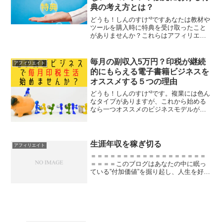
典の考え方とは？
どうも！しんのすけ⁺²ですあなたは教材や
ツールを購入時に特典を受け取ったこと
がありませんか？これらはアフィリエイ
ターが各自作成し付けているものです。
特典があるのとないのとでは購買力に大
きな差が出てきます。おれの例を言う
毎月の副収入5万円？印税が継続
アフィリエイト
と、過去に特別欲しくな...
的にもらえる電子書籍ビジネスを
オススメする５つの理由
どうも！しんのすけ⁺²です。複業には色ん
なタイプがありますが、これから始める
なら一つオススメのビジネスモデルがあ
ります。それが今回紹介する「電子書籍
ビジネス」です。電子書籍とは言っても
自分で出版するわけではありません。も
ちろん自分で出版して...
生涯年収を稼ぎ切る
アフィリエイト
＝＝＝＝＝＝＝＝＝＝＝＝＝＝＝＝＝＝
＝＝＝＝このブログはあなたの中に眠っ
ている”付加価値”を掘り起し、人生を好転
させることを目的としています。主に読
んで欲しいのは自分の人生を好きにデザ
インしたい３０代男性サラリーマンで
す。＝＝＝＝＝＝＝＝＝...