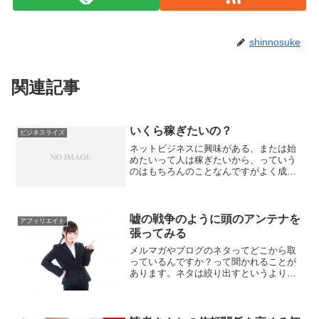
shinnosuke
関連記事
いくら稼ぎたいの？
ビジネスライズ
ネットビジネスに興味がある、または始
めたいって人は稼ぎたいから、っていう
のはもちろんのことなんですがよく成功
者の月収は100万円なんてイメージがあり
ますよね(なかったらごめんなさい(笑))あ
なたはいくらを目指しているでしょう？
回りの雰囲気で...
嘘の戦争のように頭のアンテナを
アフィリエイト
張ってみる
メルマガやブログのネタってどこから取
っているんですか？って聞かれることが
あります。ネタは絞り出すというより
も、「アンテナを張っている」感じで
す。そこから伝えたいテーマを決めて文
面を考えるのですが、今回で言えばまさ
に、「アンテナの張り方」って...