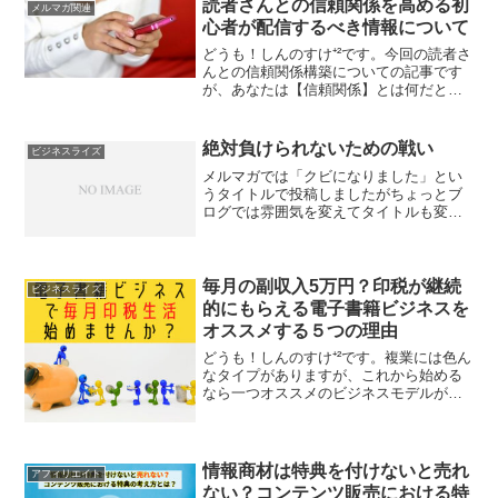
読者さんとの信頼関係を高める初
メルマガ関連
心者が配信するべき情報について
どうも！しんのすけ⁺²です。今回の読者さ
んとの信頼関係構築についての記事です
が、あなたは【信頼関係】とは何だと思
いますか？僕がネットビジネスでの【信
頼関係】として捉えているのは、 「この
人の発信する情報を積極的に受け取る」
絶対負けられないための戦い
ビジネスライズ
と感じてもらえるこ...
メルマガでは「クビになりました」とい
うタイトルで投稿しましたがちょっとブ
ログでは雰囲気を変えてタイトルも変更
しました。このブログは自身の価値を圧
倒的に高めそれを元に収入を生み出すと
いうコンセプト｢ビジネスライズ｣するた
めのものです。収益と時...
毎月の副収入5万円？印税が継続
ビジネスライズ
的にもらえる電子書籍ビジネスを
オススメする５つの理由
どうも！しんのすけ⁺²です。複業には色ん
なタイプがありますが、これから始める
なら一つオススメのビジネスモデルがあ
ります。それが今回紹介する「電子書籍
ビジネス」です。電子書籍とは言っても
自分で出版するわけではありません。も
ちろん自分で出版して...
情報商材は特典を付けないと売れ
アフィリエイト
ない？コンテンツ販売における特