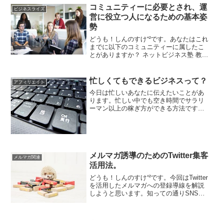
コミュニティーに必要とされ、運
感しました？むしろ体...
ビジネスライズ
営に役立つ人になるための基本姿
勢
どうも！しんのすけ⁺²です。あなたはこれ
までに以下のコミュニティーに属したこ
とがありますか？ ネットビジネス塾 教材
内のコミュニティー 趣味活動のコミュニ
ティー 会社・組織などのコミュニティー
もし、あなたがコミュニティーに属して
忙しくてもできるビジネスって？
アフィリエイト
いる状態でそ...
今日は忙しいあなたに伝えたいことがあ
ります。忙しい中でも空き時間でサラリ
ーマン以上の稼ぎ方ができる方法です。
普段僕たちは８時間勤務（休み時間を加
えると９時間の拘束時間です）になりま
すよね。対して僕がオススメしている方
法では３０分～１時間ほど...
メルマガ誘導のためのTwitter集客
メルマガ関連
活用法。
どうも！しんのすけ⁺²です。今回はTwitter
を活用したメルマガへの登録導線を解説
しようと思います。知っての通りSNS、
とりわけTwitterはユーザ数も多く、
Facebookほど縛りが少ないので複数のア
カウントを運用しているなんて人も多...