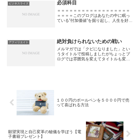
必須科目
ビジネスライズ
＝＝＝＝＝＝＝＝＝＝＝＝＝＝＝＝＝＝
＝＝＝＝このブログはあなたの中に眠っ
ている”付加価値”を掘り起し、人生を好転
させることを目的としています。主に読
んで欲しいのは自分の人生を好きにデザ
インしたい３０代男性サラリーマンで
す。＝＝＝＝＝＝＝＝＝...
絶対負けられないための戦い
アフィリエイト
メルマガでは「クビになりました」とい
うタイトルで投稿しましたがちょっとブ
ログでは雰囲気を変えてタイトルも変更
しました。このブログは自身の価値を圧
倒的に高めそれを元に収入を生み出すと
いうコンセプト｢ビジネスライズ｣するた
めのものです。収益と時...
１００円のボールペンを５０００円で売
って喜ばれる方法
願望実現と自己変革の秘儀を学ぼう【電
子書籍プレゼント】