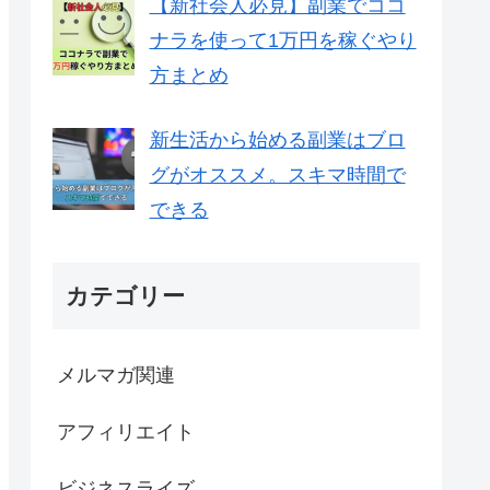
【新社会人必見】副業でココ
ナラを使って1万円を稼ぐやり
方まとめ
新生活から始める副業はブロ
グがオススメ。スキマ時間で
できる
カテゴリー
メルマガ関連
アフィリエイト
ビジネスライズ