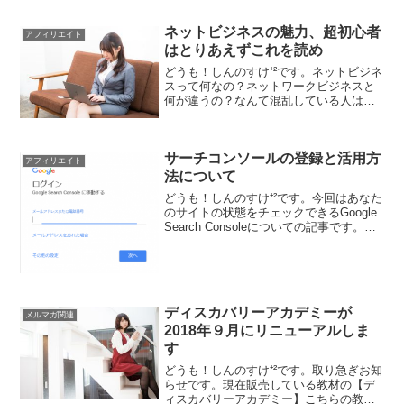
ネットビジネスの魅力、超初心者
アフィリエイト
はとりあえずこれを読め
どうも！しんのすけ⁺²です。ネットビジネ
スって何なの？ネットワークビジネスと
何が違うの？なんて混乱している人はい
ませんか？今やネット上には色んな情報
が載っています。しかしながら、その情
報を活かすも殺すも自分次第。情報をど
サーチコンソールの登録と活用方
う扱うか、どちらの立...
アフィリエイト
法について
どうも！しんのすけ⁺²です。今回はあなた
のサイトの状態をチェックできるGoogle
Search Consoleについての記事です。
Google Search Consoleはサーチコンソー
ル(Search Console、旧：ウェブマスタ...
ディスカバリーアカデミーが
メルマガ関連
2018年９月にリニューアルしま
す
どうも！しんのすけ⁺²です。取り急ぎお知
らせです。現在販売している教材の【デ
ィスカバリーアカデミー】こちらの教材