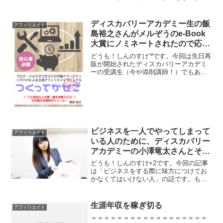
ですね。【ディスカバリーアカデミー】
は小澤竜太さんという方が販売してお
り、目玉となるのが講師直々の【添削】
ディスカバリーアカデミー生の飯
アフィリエイト
を直接受けられるという...
島裕之さんがメルぞうのe-Book
大賞にノミネートされたので応援
記事書きました
どうも！しんのすけ⁺²です。今回は先日再
販が開始されたディスカバリーアカデミ
ーの受講生（今や添削講師！）でもあ
り、小澤竜太さんに師事を受けている仲
間でもある、【飯島裕之（kunkun）さ
ん】がメルぞうのe-Book大賞にノミネー
トされたので...
ビジネスを一人でやってしまって
アフィリエイト
いる人のために、ディスカバリー
アカデミーの小澤竜太さんとその
解決策について語りました
どうも！しんのすけ+2です。今回の記事
は「ビジネスをする際に味方につけてお
かなくてはいけない人」の話です。も
し、味方にしていないのなら…この記事
を読んで、今すぐに味方になってもらい
ましょう。やっておくのとおかないのと
生涯年収を稼ぎ切る
アフィリエイト
では雲泥の差を生みます。...
＝＝＝＝＝＝＝＝＝＝＝＝＝＝＝＝＝＝