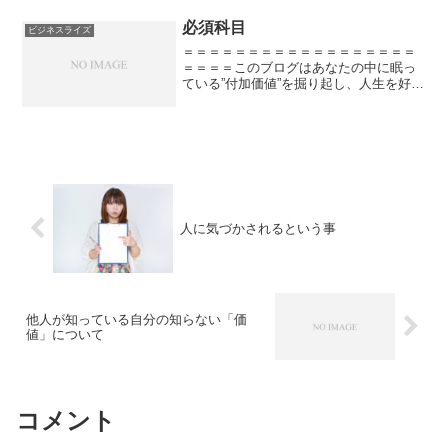
れからネットビジネスでビジネスライズ
を目指すあなたが最初...
必須科目
ビジネスライズ
＝＝＝＝＝＝＝＝＝＝＝＝＝＝＝＝＝＝
＝＝＝＝このブログはあなたの中に眠っ
ている”付加価値”を掘り起し、人生を好転
させることを目的としています。主に読
んで欲しいのは自分の人生を好きにデザ
インしたい３０代男性サラリーマンで
す。＝＝＝＝＝＝＝＝＝...
人に気づかされるという事
他人が知っている自分の知らない「価
値」について
コメント