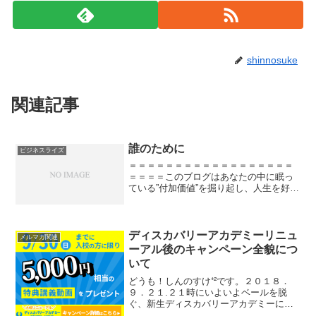
shinnosuke
関連記事
誰のために
ビジネスライズ
＝＝＝＝＝＝＝＝＝＝＝＝＝＝＝＝＝＝
＝＝＝＝このブログはあなたの中に眠っ
ている”付加価値”を掘り起し、人生を好転
させることを目的としています。主に読
んで欲しいのは自分の人生を好きにデザ
インしたい３０代男性サラリーマンで
す。＝＝＝＝＝＝＝＝＝...
ディスカバリーアカデミーリニュ
メルマガ関連
ーアル後のキャンペーン全貌につ
いて
どうも！しんのすけ⁺²です。２０１８．
９．２１.２１時にいよいよベールを脱
ぐ、新生ディスカバリーアカデミーにつ
いての続報が入ってきました。再販する