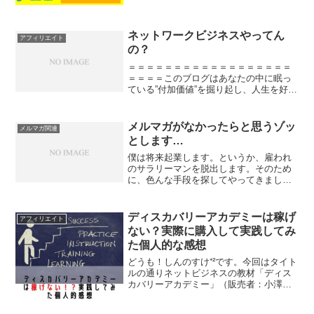
この日にディスカバリーアカデミーは２
周年を迎えることになります。今回の記
事ももちろん、新生ディ...
ネットワークビジネスやってん
アフィリエイト
の？
＝＝＝＝＝＝＝＝＝＝＝＝＝＝＝＝＝＝
＝＝＝＝このブログはあなたの中に眠っ
ている”付加価値”を掘り起し、人生を好転
させることを目的としています。主に読
んで欲しいのは自分の人生を好きにデザ
インしたい３０代男性サラリーマンで
メルマガがなかったらと思うゾッ
メルマガ関連
す。＝＝＝＝＝＝＝＝＝...
とします…
僕は将来起業します。というか、雇われ
のサラリーマンを脱出します。そのため
に、色んな手段を探してやってきまし
た。プロフィールでも書いたんですが
「あの」ネットワークビジネスや投資案
件、不動産etc…色々勉強した中で一番結
ディスカバリーアカデミーは稼げ
アフィリエイト
果が出ているのがこのメル...
ない？実際に購入して実践してみ
た個人的な感想
どうも！しんのすけ⁺²です。今回はタイト
ルの通りネットビジネスの教材「ディス
カバリーアカデミー」（販売者：小澤竜
太さん）を購入してみて実践したおれの
感想について率直に書いていきます。こ